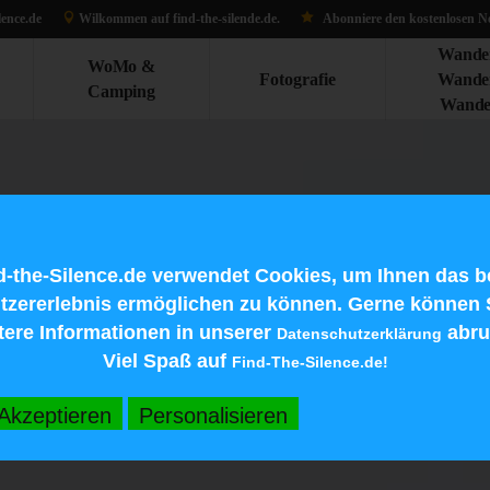
lence.de
Wilkommen auf find-the-silen
de.d
e.
Abonniere den kostenlosen Ne
Wande
WoMo &
Fotografie
Wande
Camping
Wande
d-the-Silence.de verwendet Cookies, um Ihnen das b
tzererlebnis ermöglichen zu können. Gerne können 
tere Informationen in unserer
abru
Datenschutzerklärung
Viel Spaß auf
Find-The-Silence.de!
Akzeptieren
Personalisieren