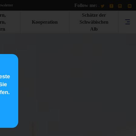
Follow me:
.
wsletter
rn,
Schätze der
rn,
Kooperation
Schwäbischen
rn
Alb
este
Sie
fen.