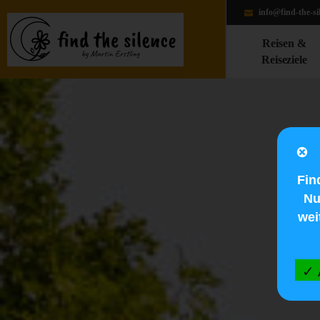
info@find-the-si
Reisen &
Reiseziele
Fin
Nu
wei
✓ 