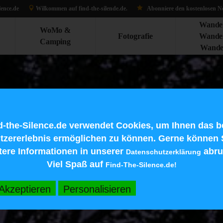
lence.de
Wilkommen auf find-the-silen
de.d
e.
Abonniere den kostenlosen Ne
Wande
WoMo &
Fotografie
Wande
Camping
Wande
d-the-Silence.de verwendet Cookies, um Ihnen das b
tzererlebnis ermöglichen zu können. Gerne können 
tere Informationen in unserer
abru
Datenschutzerklärung
Viel Spaß auf
Find-The-Silence.de!
Akzeptieren
Personalisieren