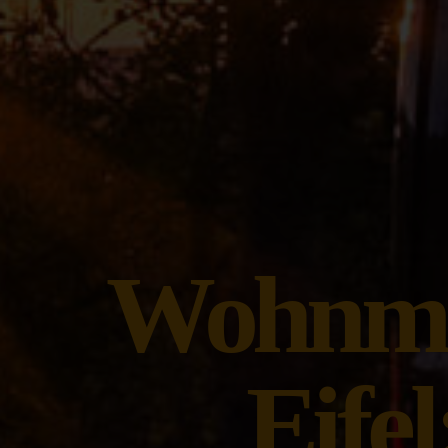
Wohnmob
Eife