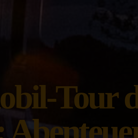
il-Tour d
l: Abenteue