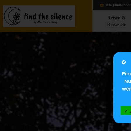
info@find-the-si
Reisen &
Reiseziele
Fin
Nu
wei
✓ 