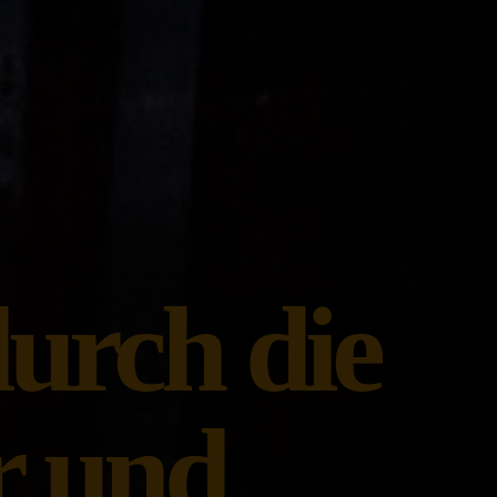
urch die
r und