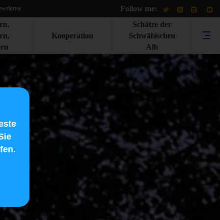
Follow me:
.
wsletter
rn,
Schätze der
rn,
Kooperation
Schwäbischen
rn
Alb
este
Sie
fen.