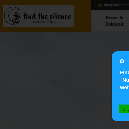
info@find-the-si
Reisen &
Reiseziele
Fin
Nu
wei
✓ 