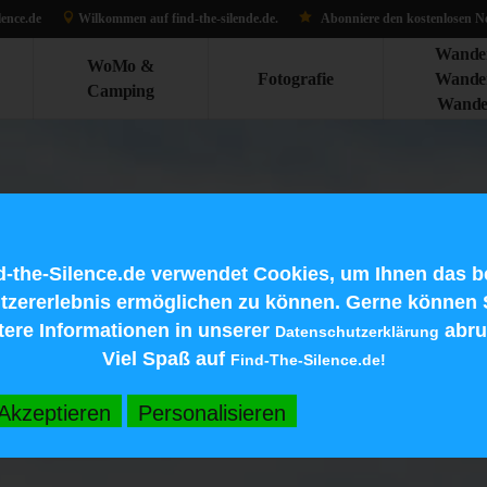
lence.de
Wilkommen auf find-the-silen
de.d
e.
Abonniere den kostenlosen Ne
Wande
WoMo &
Fotografie
Wande
Camping
Wande
d-the-Silence.de verwendet Cookies, um Ihnen das b
tzererlebnis ermöglichen zu können. Gerne können 
tere Informationen in unserer
abru
Datenschutzerklärung
Viel Spaß auf
Find-The-Silence.de!
Akzeptieren
Personalisieren