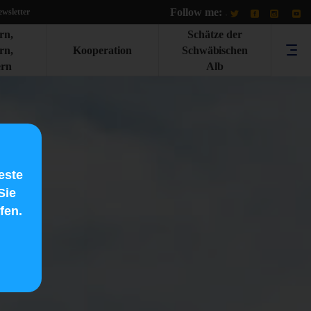
Follow me:
.
wsletter
rn,
Schätze der
rn,
Kooperation
Schwäbischen
rn
Alb
este
Sie
fen.