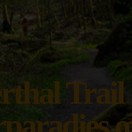
rthal Trail 
aradies o