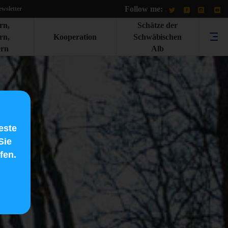
Follow me:
.
wsletter
rn,
Schätze der
rn,
Kooperation
Schwäbischen
rn
Alb
este
Sie
fen.