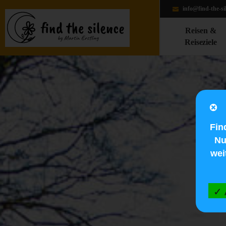
info@find-the-si
Reisen &
Reiseziele
Fin
Nu
wei
✓ 