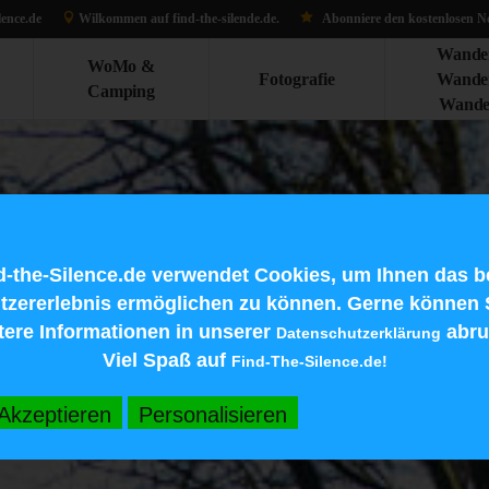
lence.de
Wilkommen auf find-the-silen
de.d
e.
Abonniere den kostenlosen Ne
Wande
WoMo &
Fotografie
Wande
Camping
Wande
d-the-Silence.de verwendet Cookies, um Ihnen das b
tzererlebnis ermöglichen zu können. Gerne können 
tere Informationen in unserer
abru
Datenschutzerklärung
Viel Spaß auf
Find-The-Silence.de!
Akzeptieren
Personalisieren