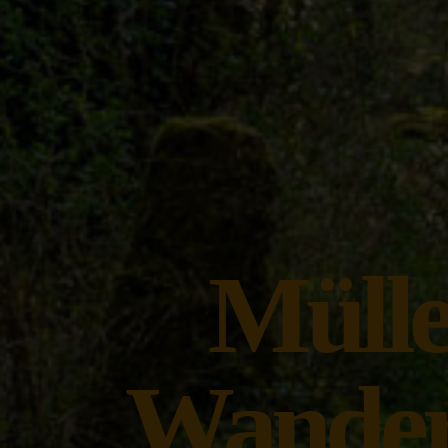
Mülle
Wanderp