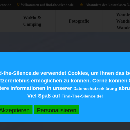
lence.de
Wilkommen auf find-the-silen
de.d
e.
Abonniere den kostenlosen Ne
Wande
WoMo &
Fotografie
Wande
Camping
Wande
d-the-Silence.de verwendet Cookies, um Ihnen das b
tzererlebnis ermöglichen zu können. Gerne können 
tere Informationen in unserer
abru
Datenschutzerklärung
Viel Spaß auf
Find-The-Silence.de!
Akzeptieren
Personalisieren