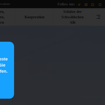
Follow me:
.
wsletter
rn,
Schätze der
rn,
Kooperation
Schwäbischen
rn
Alb
este
Sie
fen.