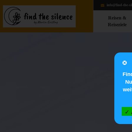
info@find-the-si
Reisen &
Reiseziele
Fin
Nu
wei
✓ 