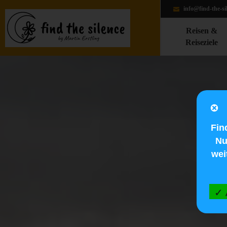
info@find-the-si
Reisen &
Reiseziele
Fin
Nu
wei
✓ 