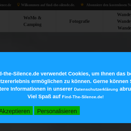
lence.de
Wilkommen auf find-the-silen
de.d
e.
Abonniere den kostenlosen Ne
Wande
WoMo &
Fotografie
Wande
Camping
Wande
d-the-Silence.de verwendet Cookies, um Ihnen das b
tzererlebnis ermöglichen zu können. Gerne können 
tere Informationen in unserer
abru
Datenschutzerklärung
Viel Spaß auf
Find-The-Silence.de!
Akzeptieren
Personalisieren