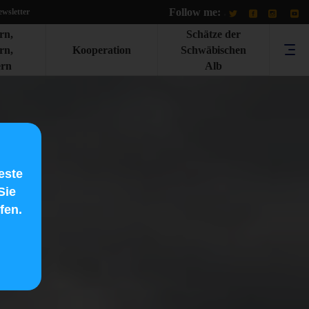
Follow me:
.
wsletter
rn,
Schätze der
rn,
Kooperation
Schwäbischen
rn
Alb
este
Sie
fen.