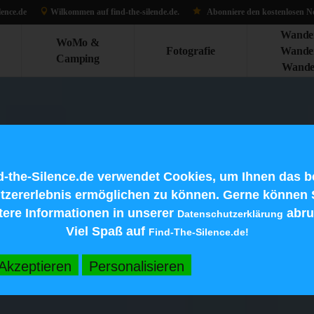
lence.de
Wilkommen auf find-the-silen
de.d
e.
Abonniere den kostenlosen Ne
Wande
WoMo &
Fotografie
Wande
Camping
Wande
d-the-Silence.de verwendet Cookies, um Ihnen das b
tzererlebnis ermöglichen zu können. Gerne können 
tere Informationen in unserer
abru
Datenschutzerklärung
Viel Spaß auf
Find-The-Silence.de!
Akzeptieren
Personalisieren