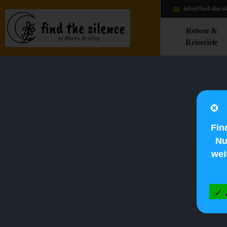
info@find-the-si
Reisen &
Reiseziele
Fin
Nu
wei
✓ 