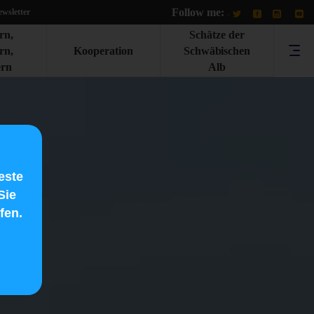
Follow me:
.
wsletter
rn,
Schätze der
rn,
Kooperation
Schwäbischen
rn
Alb
este
Sie
fen.