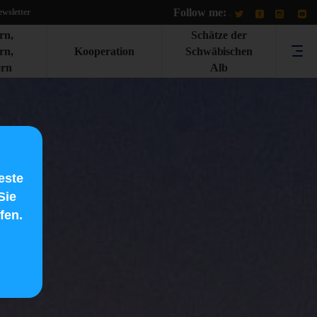
Follow me:
.
wsletter
rn,
Schätze der
rn,
Kooperation
Schwäbischen
rn
Alb
este
Sie
fen.