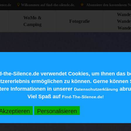
lence.de
Wilkommen auf find-the-silen
de.d
e.
Abonniere den kostenlosen Ne
Wande
WoMo &
Fotografie
Wande
Camping
Wande
d-the-Silence.de verwendet Cookies, um Ihnen das b
tzererlebnis ermöglichen zu können. Gerne können 
tere Informationen in unserer
abru
Datenschutzerklärung
Viel Spaß auf
Find-The-Silence.de!
Akzeptieren
Personalisieren