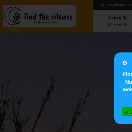
info@find-the-si
Reisen &
Reiseziele
Fin
Nu
wei
✓ 