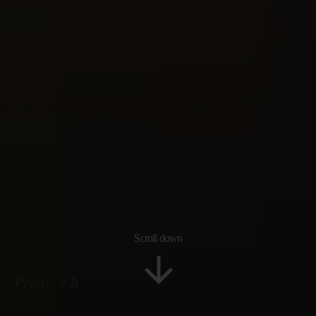
Scroll down
Price
2 h